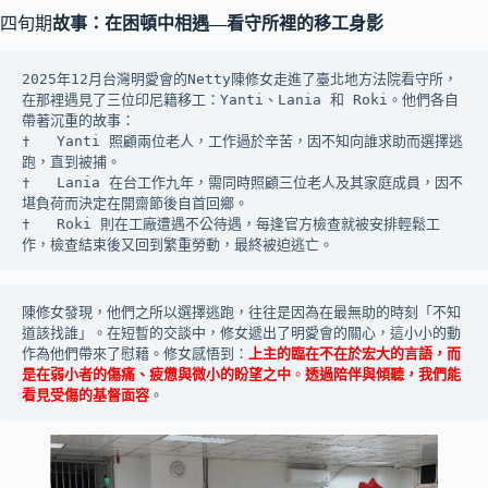
四旬期
故事：在困頓中相遇—看守所裡的移工身影
2025年12月台灣明愛會的Netty陳修女走進了臺北地方法院看守所，
在那裡遇見了三位印尼籍移工：Yanti、Lania 和 Roki。他們各自
帶著沉重的故事：
†	Yanti 照顧兩位老人，工作過於辛苦，因不知向誰求助而選擇逃
跑，直到被捕。
†	Lania 在台工作九年，需同時照顧三位老人及其家庭成員，因不
堪負荷而決定在開齋節後自首回鄉。
†	Roki 則在工廠遭遇不公待遇，每逢官方檢查就被安排輕鬆工
作，檢查結束後又回到繁重勞動，最終被迫逃亡。
陳修女發現，他們之所以選擇逃跑，往往是因為在最無助的時刻「不知
道該找誰」。在短暫的交談中，修女遞出了明愛會的關心，這小小的動
作為他們帶來了慰藉。修女感悟到：
上主的臨在不在於宏
大的言語，而
是在弱小者的傷痛、疲憊與微小的盼望之中
。
透過陪伴與傾聽，我們能
看見受傷的基督
面容
。