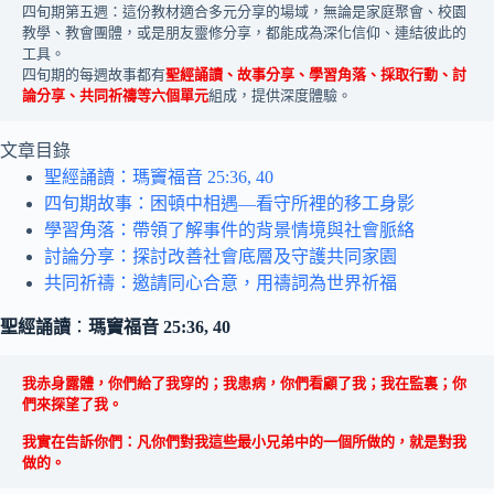
四旬期第五週：這份教材適合多元分享的場域，無論是家庭聚會、校園
教學、教會團體，或是朋友靈修分享，都能成為深化信仰、連結彼此的
工具。
四旬期的每週故事都有
聖經誦讀、故事分享、學習角落、採取行動、討
論分享、共同祈禱等六個單元
組成，提供深度體驗。
文章目錄
聖經誦讀：瑪竇福音 25:36, 40
四旬期故事：困頓中相遇—看守所裡的移工身影
學習角落：帶領了解事件的背景情境與社會脈絡
討論分享：探討改善社會底層及守護共同家園
共同祈禱：邀請同心合意，用禱詞為世界祈福
聖經誦讀
：
瑪竇福音 25:36, 40
我赤身露體，你們給了我穿的；我患病，你們看顧了我；我在監裏；你
們來探望了我。
我實在告訴你們：凡你們對我這些最小兄弟中的一個所做的，就是對我
做的。