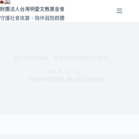
跳
財團法人台灣明愛文教基金會
至
守護社會底層、陪伴弱勢群體
主
要
內
容
逃亡背後的孤單，看守所內守護移工的微光
2026 年 2 月 2 日
四旬期愛德運動
,
關心移工&新移民