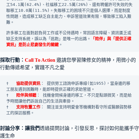
工54.1萬(62.4%)、社福移工22.5萬(26%)、還有聘僱許可失效的失
聯移工10.0萬(11.5%)。失聯移工的困境不只是個人選擇，而是制度
性問題，造成移工缺乏自主能力、申訴管道效果有限，導致移工陷入艱
難。
許多移工在面對超負荷工作或不公待遇時，常因語言障礙、資訊匱乏或
缺乏支持系統，誤以為「逃跑」是唯一的出路。
「陪伴」與「提供正確
資訊」是防止悲劇發生的關鍵
。
採取行動：
Call To Action
邀請您學習陳修女的精神，用微小的
行動傳遞希望，實踐不凡之愛
†	
協助提供資訊
： 提供勞工諮詢申訴專線(如1955)，當身邊的移
工朋友遇到困難時，能即時提供正確的求助管道。
†	
陪伴與傾聽
： 找機會問候身邊的移工，不只是點頭微笑，而是給
予時間讓他們訴說自己的生活與牽掛。
†	
支持牧靈工作
： 關注並支持明愛會等機構對看守所或醫願弱勢移
工的探訪服務。
討論分享：讓我們
透過提問討論，引發反思，探討如何能攜手守
護生命