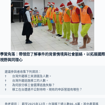
學習角落：帶領您了解事件的背景情境與社會脈絡，以拓展國際
視野與同理心
建議參與者收集下列資訊：
†	台灣外籍移工來源國及人數。
†	台灣外籍逃逸移工的人數。
†	為何部分移工會選擇逃逸失聯？
†	移工在台遭遇不公對待時，現有的申訴管道有哪些？
參考資訊： 截至2025年12月，台灣移工總人數86.6萬，其中產業移