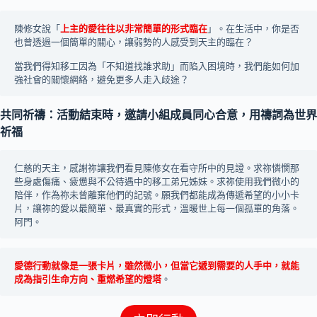
陳修女說「
上主的愛往往以非常簡單的形式臨在
」。在生活中，你是否
也曾透過一個簡單的關心，讓弱勢的人感受到天主的臨在？
當我們得知移工因為「不知道找誰求助」而陷入困境時，我們能如何加
強社會的關懷網絡，避免更多人走入歧途？
共同祈禱：活動結束時，邀請小組成員同心合意，用禱詞為世界
祈福
仁慈的天主，感謝祢讓我們看見陳修女在看守所中的見證。求祢憐憫那
些身處傷痛、疲憊與不公待遇中的移工弟兄姊妹。求祢使用我們微小的
陪伴，作為祢未曾離棄他們的記號。願我們都能成為傳遞希望的小小卡
片，讓祢的愛以最簡單、最真實的形式，溫暖世上每一個孤單的角落。
阿門。
愛德行動就像是一張卡片，雖然微小，但當它遞到需要的人手中，就能
成為指引生命方向、重燃希望的燈塔
。