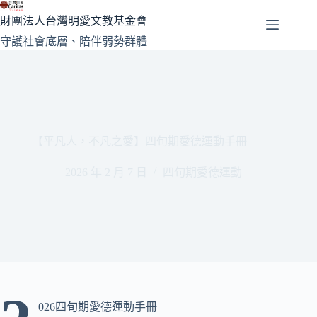
跳
財團法人台灣明愛文教基金會
至
守護社會底層、陪伴弱勢群體
主
要
內
容
【平凡人，不凡之愛】四旬期愛德運動手冊
2026 年 2 月 7 日
四旬期愛德運動
026四旬期愛德運動手冊