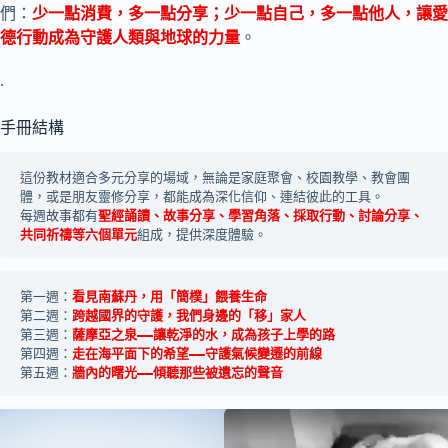
們：
少一點消費，多一點分享；少一點自己，多一點他人，讓愛
德行動成為守護人類與地球的力量
。
.
手冊結構
這份教材適合多元分享的場域，無論是家庭聚會、校園教學、教會團
體，或是朋友靈修分享，都能成為深化信仰、連結彼此的工具。
每週故事都有
聖經誦讀、故事分享、學習角落、採取行動、討論分享、
共同祈禱等六個單元
組成，提供深度體驗。
第一週：
看見南蘇丹，用「簡樸」餵養生命
第二週：
跨越國界的守護，我們身邊的「移」家人
第三週：
薩摩亞之泉——讓乾淨的水，成為孩子上學的路
第四週：
走在海平面下的希望——守護氣候變遷的前線
第五週：
牆內的曙光——傾聽那些被遺忘的聲音