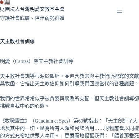
跳
財團法人台灣明愛文教基金會
至
守護社會底層、陪伴弱勢群體
主
要
內
容
天主教社會訓導
明愛（Caritas）與天主教社會訓導
天主教社會訓導根源於聖經，並包含教宗與主教們所撰寫的文獻
與牧函。它指出天主教信仰如何引導我們回應當代的各種議題。
我們的世界常常似乎被貪婪與腐敗所支配，但天主教社會訓導卻
挑戰自我中心的心態。
《牧職憲章》（Gaudium et Spes）第69號指出：「天主創造了大
地及其中的一切，是為所有人類和民族所用……財物應當以同樣
的方式充裕地供眾人享用。」更嚴厲地提醒我們：「餵養那垂死