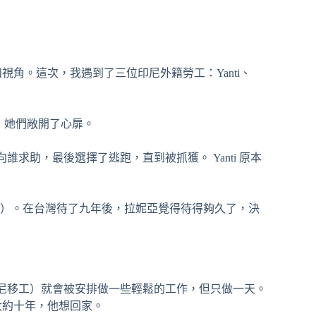
角。這次，我遇到了三位印尼外籍勞工：Yanti、
，她們敞開了心扉。
該向誰求助，最後選擇了逃跑，直到被抓獲。 Yanti 原本
包括孩子）。在台灣待了九年後，拉妮亞覺得待得夠久了，決
尼移⼯）就會被安排做
⼀些輕鬆的⼯作，但只做⼀天。
⼤約⼗年，他想回家。