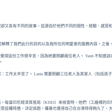
卻又各有不同的故事，這源自於他們不同的個性、經驗、感受和視
紹，並解釋了我們此行的目的以及我所在的明愛會的服務內容。之後
ti 覺得這份工作很辛苦，因為她要照顧兩位老人。 Yanti 不知道
。
ti ⼀樣：⼯作太辛苦了。 Lania 需要照顧三位老人及其家人（
。每當印尼經濟貿易局（KDEI）來檢查時，他們（⼯廠裡的印
忍受這種待遇，決定逃跑。羅基也覺得⾃⼰在台灣待得夠久了，