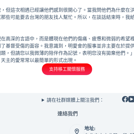
說，但這次相遇已經讓他們感到很開⼼了。當我問他們為什麼在
幫那些可能要去台灣的朋友找⼈幫忙。所以，在談話結束時，我
現在⾼深的⾔語中，⽽是體現在他們的傷痛、疲憊和微弱的希望
到了基督受傷的⾯容。我意識到，明愛會的服事並非主要在於提
問題，但請您以我微薄的陪伴作為記號，表明您沒有拋棄他們。
，天主的愛常常以最簡單的形式出現。
支持移工關懷服務
請在社群媒體上關注我們：
連絡我們
地址: