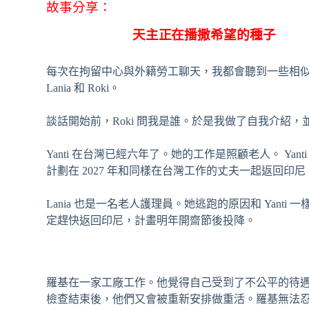
故事分享：
天主正在播撒希望的種
⼦
每次在拘留中⼼與外籍勞工聊天，我都會聽到⼀些相似
Lania 和 Roki。
談話開始前，Roki 問我是誰。於是我做了自我介
Yanti 在台灣已經六年了。她的⼯作是照顧老人。 Yan
計劃在 2027 年和同樣在台灣工作的丈夫一起返回印尼
Lania 也是一名⽼⼈護理員。她逃跑的原因和 Yan
定趕快返回印尼，計畫明年開齋節後投降。
羅基在⼀家⼯廠⼯作。他覺得⾃⼰受到了不公平的待遇
檢查結束後，他們又會被重新安排做重活。羅基無法