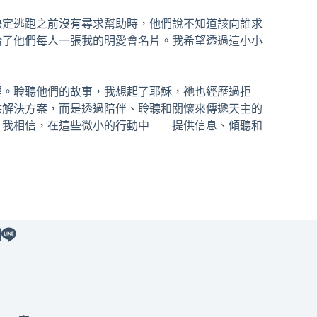
決定逃跑之前沒有尋求幫助時，他們說不知道該向誰求
給了他們每⼈⼀張我的明愛會名⽚。我希望透過這⼩⼩
裡。聆聽他們的故事，我想起了耶穌，祂也經歷過拒
供解決⽅案，⽽是透過陪伴、聆聽和關懷來傳遞天主的
」我相信，在這些微⼩的⾏動中——提供信息、傾聽和