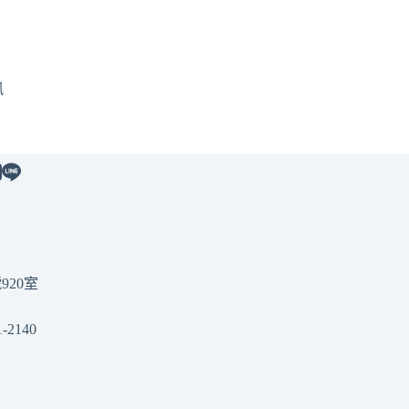
訊
920室
1-2140