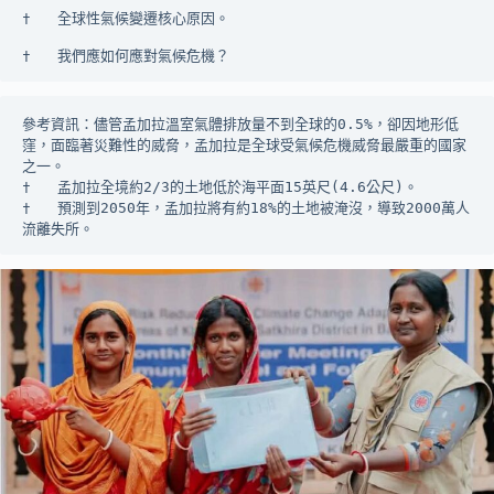
†	全球性氣候變遷核心原因。
†	我們應如何應對氣候危機？
參考資訊：儘管孟加拉溫室氣體排放量不到全球的0.5%，卻因地形低
窪，面臨著災難性的威脅，孟加拉是全球受氣候危機威脅最嚴重的國家
之一。
†	孟加拉全境約2/3的土地低於海平面15英尺(4.6公尺)。
†	預測到2050年，孟加拉將有約18%的土地被淹沒，導致2000萬人
流離失所。