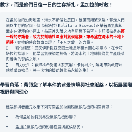
數字，而是他們日復一日的生存掙扎，
孟加拉的呼救！
在孟加拉的沿海地區，海水不斷侵蝕農田，暴風雨頻繁來襲，奪走人們
賴以生存的家園。但卡莉塔拉(Kalitara Biswas)正帶著勇氣與知
識走在泥濘的小徑上，為這片失落之地重新種下希望。卡莉塔拉身為
第
一線的守護者，致力於幫助社區應對氣候危機，讓希望在淹水的土地上
萌芽
，她拉的使命故事見證了「不凡之愛」的力量。
	轉化絕望：農民伊斯提亞克因土地長年積水而心灰意冷，在卡莉
塔拉的指導下，他學習氣候調適技術，將淹水的土地轉變為能生產蔬菜
與養魚的豐饒之地。
	自力更生：寡婦科希努爾困於貧窮，卡莉塔拉引導她申請政府津
貼並購買鴨苗，將一次性的援助轉化為永續的生計。
學習角落：帶領您了解事件的背景情境與社會脈絡，以拓展國際
視野與同理心
建議參與者能先收集下列有關孟加拉面臨氣候危機的相關資訊：
†	為何孟加拉特別易受氣候危機影響？
†	孟加拉氣候危機的影響程度與氣候移民。