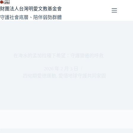
跳
財團法人台灣明愛文教基金會
至
守護社會底層、陪伴弱勢群體
主
要
內
容
在淹水的孟加拉種下希望：守護變遷的呼救
2026 年 2 月 3 日
四旬期愛德運動
,
愛惜地球守護共同家園