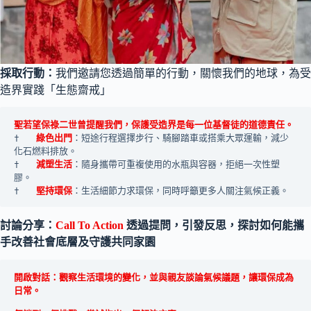
採取行動：
我們邀請您透過簡單的行動，關懷我們的地球，為受
造界實踐「生態齋戒」
聖若望保祿二世曾提醒我們，保護受造界是每一位基督徒的道德責任。
†	
綠色出門
：短途行程選擇步行、騎腳踏車或搭乘大眾運輸，減少
化石燃料排放。
†	
減塑生活
：隨身攜帶可重複使用的水瓶與容器，拒絕一次性塑
膠。
†	
堅持環保
：生活細節力求環保，同時呼籲更多人關注氣候正義。
討論分享：
Call To Action
透過提問，引發反思，探討如何能攜
手改善社會底層及守護共同家園
開啟對話：觀察生活環境的變化，並與親友談論氣候議題，讓環保成為
日常。