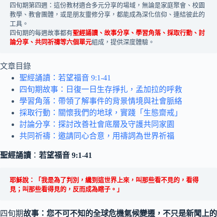
四旬期第四週：這份教材適合多元分享的場域，無論是家庭聚會、校園
教學、教會團體，或是朋友靈修分享，都能成為深化信仰、連結彼此的
工具。
四旬期的每週故事都有
聖經誦讀、故事分享、學習角落、採取行動、討
論分享、共同祈禱等六個單元
組成，提供深度體驗。
文章目錄
聖經誦讀：若望福音 9:1-41
四旬期故事：日復一日生存掙扎，孟加拉的呼救
學習角落：帶領了解事件的背景情境與社會脈絡
採取行動：關懷我們的地球，實踐「生態齋戒」
討論分享：探討改善社會底層及守護共同家園
共同祈禱：邀請同心合意，用禱詞為世界祈福
聖經誦讀
：
若望福音 9:1-41
耶穌說：「我是為了判別，纔到這世界上來，叫那些看不見的，看得
見；叫那些看得見的，反而成為瞎子。」
四旬期
故事：您不可不知的全球危機
氣候變遷，不只是新聞上的