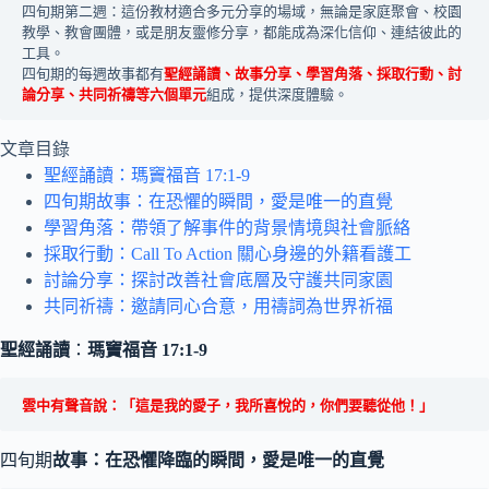
四旬期第二週：這份教材適合多元分享的場域，無論是家庭聚會、校園
教學、教會團體，或是朋友靈修分享，都能成為深化信仰、連結彼此的
工具。
四旬期的每週故事都有
聖經誦讀、故事分享、學習角落、採取行動、討
論分享、共同祈禱等六個單元
組成，提供深度體驗。
文章目錄
聖經誦讀：瑪竇福音 17:1-9
四旬期故事：在恐懼的瞬間，愛是唯一的直覺
學習角落：帶領了解事件的背景情境與社會脈絡
採取行動：Call To Action 關心身邊的外籍看護工
討論分享：探討改善社會底層及守護共同家園
共同祈禱：邀請同心合意，用禱詞為世界祈福
聖經誦讀
：
瑪竇福音 17:1-9
雲中有聲音說：「這是我的愛子，我所喜悅的，你們要聽從他！」
四旬期
故事：在恐懼降臨的瞬間，愛是唯一的直覺