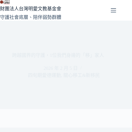
跳
財團法人台灣明愛文教基金會
至
守護社會底層、陪伴弱勢群體
主
要
內
容
跨越國界的守護，1位我們身邊的「移」家人
2026 年 2 月 5 日
四旬期愛德運動
,
關心移工&新移民