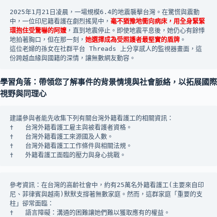
2025年1月21日凌晨，一場規模6.4的地震襲擊台灣。在驚慌與震動
中，一位印尼籍看護在劇烈搖晃中，
毫不猶豫地衝向病床，用全身緊緊
環抱住受驚嚇的阿嬤
，直到地震停止。即使地震平息後，她仍心有餘悸
地拍著胸口，但在那一刻，
她選擇成為受照護者最堅實的盾牌
。
這位老婦的孫女在社群平台 Threads 上分享感人的監視器畫面，這
份跨越血緣與國籍的深情，讓無數網友動容。
學習角落：帶領您了解事件的背景情境與社會脈絡，以拓展國際
視野與同理心
建議參與者能先收集下列有關台灣外籍看護工的相關資訊：
†	台灣外籍看護工雇主與被看護者資格。
†	台灣外籍看護工來源國及人數。
†	台灣外籍看護工工作條件與相關法規。
†	外籍看護工面臨的壓力與身心挑戰。
參考資訊：在台灣的高齡社會中，約有25萬名外籍看護工(主要來自印
尼、菲律賓與越南)默默支撐著無數家庭。然而，這群家庭「重要的支
柱」卻常面臨：
†	語言障礙：溝通的困難讓她們難以獲取應有的權益。