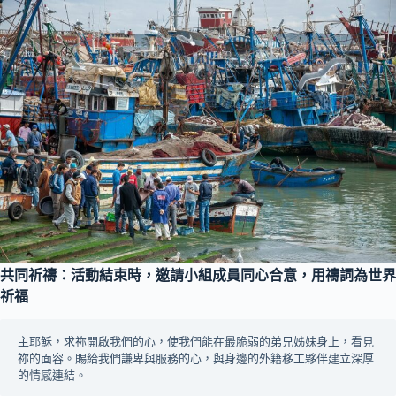
共同祈禱：活動結束時，邀請小組成員同心合意，用禱詞為世界
祈福
主耶穌，求祢開啟我們的心，使我們能在最脆弱的弟兄姊妹身上，看見
祢的面容。賜給我們謙卑與服務的心，與身邊的外籍移工夥伴建立深厚
的情感連結。