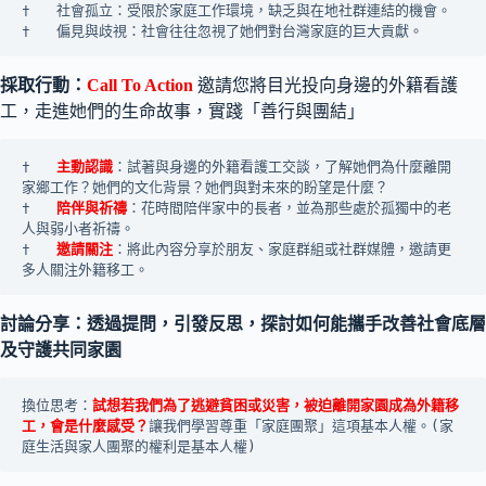
†	社會孤立：受限於家庭工作環境，缺乏與在地社群連結的機會。
†	偏見與歧視：社會往往忽視了她們對台灣家庭的巨大貢獻。
採取行動：
Call To Action
邀請您將目光投向身邊的外籍看護
工，走進她們的生命故事，實踐「善行與團結」
†	
主動認識
：試著與身邊的外籍看護工交談，了解她們為什麼離開
家鄉工作？她們的文化背景？她們與對未來的盼望是什麼？
†	
陪伴與祈禱
：花時間陪伴家中的長者，並為那些處於孤獨中的老
人與弱小者祈禱。
†	
邀請關注
：將此內容分享於朋友、家庭群組或社群媒體，邀請更
多人關注外籍移工。
討論分享：透過提問，引發反思，探討如何能攜手改善社會底層
及守護共同家園
換位思考：
試想若我們為了逃避貧困或災害，被迫離開家園成為外籍移
工，會是什麼感受？
讓我們學習尊重「家庭團聚」這項基本人權。(家
庭生活與家人團聚的權利是基本人權)