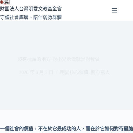
跳
財團法人台灣明愛文教基金會
至
守護社會底層、陪伴弱勢群體
主
要
內
容
沒有枕頭的地方-對小兄弟做就是對我做
2026 年 6 月 2 日
明愛核心價值
,
關心窮人
一個社會的價值，不在於它最成功的人，而在於它如何對待最脆