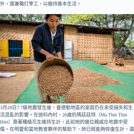
外，還兼職打零工，以維持基本生活。
3月28日7.7級地震發生後，曼德勒地區的家庭仍在承受損失和生
活混亂的影響。在迪科內村，26歲的瑪廷廷特（Ma Thin Thin
Htet）靠著種植花生維持生計，此前她的幾位親戚在地震中受
傷。在明愛和當地教會夥伴的幫助下，她已經能夠恢復生計，滿