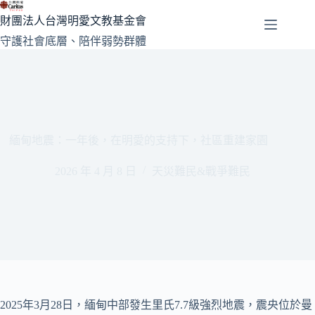
跳
財團法人台灣明愛文教基金會
至
守護社會底層、陪伴弱勢群體
主
要
內
容
緬甸地震：一年後，在明愛的支持下，社區重建家園
2026 年 4 月 8 日
天災難民&戰爭難民
2025年3月28日，緬甸中部發生里氏7.7級強烈地震，震央位於曼