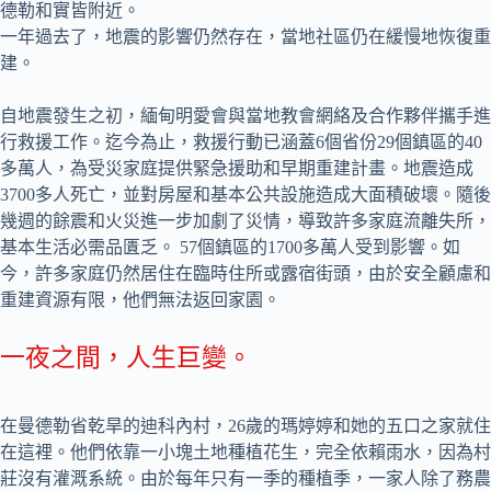
德勒和實皆附近。
一年過去了，地震的影響仍然存在，當地社區仍在緩慢地恢復重
建。
自地震發生之初，緬甸明愛會與當地教會網絡及合作夥伴攜手進
行救援工作。迄今為止，救援行動已涵蓋6個省份29個鎮區的40
多萬人，為受災家庭提供緊急援助和早期重建計畫。地震造成
3700多人死亡，並對房屋和基本公共設施造成大面積破壞。隨後
幾週的餘震和火災進一步加劇了災情，導致許多家庭流離失所，
基本生活必需品匱乏。 57個鎮區的1700多萬人受到影響。如
今，許多家庭仍然居住在臨時住所或露宿街頭，由於安全顧慮和
重建資源有限，他們無法返回家園。
一夜之間，人生巨變。
在曼德勒省乾旱的迪科內村，26歲的瑪婷婷和她的五口之家就住
在這裡。他們依靠一小塊土地種植花生，完全依賴雨水，因為村
莊沒有灌溉系統。由於每年只有一季的種植季，一家人除了務農