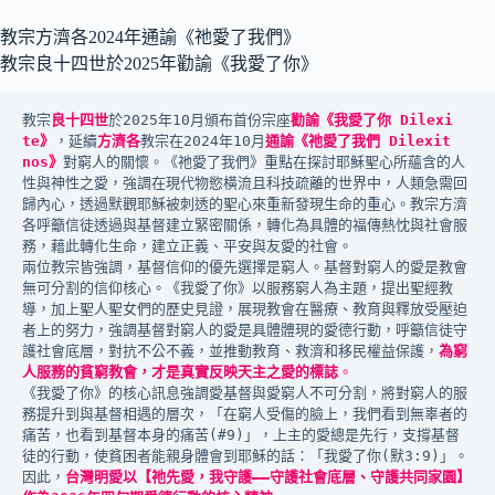
教宗方濟各2024年通諭《祂愛了我們》
教宗良十四世於2025年勸諭《我愛了你》
教宗
良十四世
於2025年10月頒布首份宗座
勸諭《我愛了你 Dilexi 
te》
，延續
方濟各
教宗在2024年10月
通諭《祂愛了我們 Dilexit 
nos》
對窮人的關懷。《祂愛了我們》重點在探討耶穌聖心所蘊含的人
性與神性之愛，強調在現代物慾橫流且科技疏離的世界中，人類急需回
歸內心，透過默觀耶穌被刺透的聖心來重新發現生命的重心。教宗方濟
各呼籲信徒透過與基督建立緊密關係，轉化為具體的福傳熱忱與社會服
務，藉此轉化生命，建立正義、平安與友愛的社會。
兩位教宗皆強調，基督信仰的優先選擇是窮人。基督對窮人的愛是教會
無可分割的信仰核心。《我愛了你》以服務窮人為主題，提出聖經教
導，加上聖人聖女們的歷史見證，展現教會在醫療、教育與釋放受壓迫
者上的努力，強調基督對窮人的愛是具體體現的愛德行動，呼籲信徒守
護社會底層，對抗不公不義，並推動教育、救濟和移民權益保護，
為窮
人服務的貧窮教會，才是真實反映天主之愛的標誌
。
《我愛了你》的核心訊息強調愛基督與愛窮人不可分割，將對窮人的服
務提升到與基督相遇的層次，「在窮人受傷的臉上，我們看到無辜者的
痛苦，也看到基督本身的痛苦(#9)」，上主的愛總是先行，支撐基督
徒的行動，使貧困者能親身體會到耶穌的話：「我愛了你(默3:9)」。
因此，
台灣明愛以【祂先愛，我守護——守護社會底層、守護共同家園】