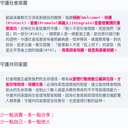
守護社會底層
勸諭承繼教宗方濟各對移民的關懷，強調
接納(Welcome)、保護
(Protect)、發展(Promote)與融入(Integrate)是愛德實踐的重
要面向
，反映在社會底層的守護。「窮人不是社會問題，而是我們『家
庭』的一部分(#103)」。關懷窮人是一條聖潔之路，是信德付諸行動
的證明。守護社會底層意味著照顧病患、陪伴移民、維護教育權、對抗
奴役、追求公義。教宗提醒：「服事窮人不是『從上而下』的姿態，而
是在平等者之間的相遇(#79)」，
與貧困者相遇，就是與基督相遇。
守護共同家園
社會問題正威脅我們的生存環境，唯有
以愛德行動推動公義與包容，才
能珍惜地球、保護生態
。必須改革造成貧困的制度，建立能保障食物與
飲水的生命架構，並制止少數人過度消費所帶來的不平等與環境壓力，
守護共同家園與生態環境緊密相關，因為社會貧困與環境危機交織影響
人類尊嚴，守護共同家園是信仰責任，也是愛德行動的延伸。
少一點消費，多一點分享；
少一點自己，多一點他人