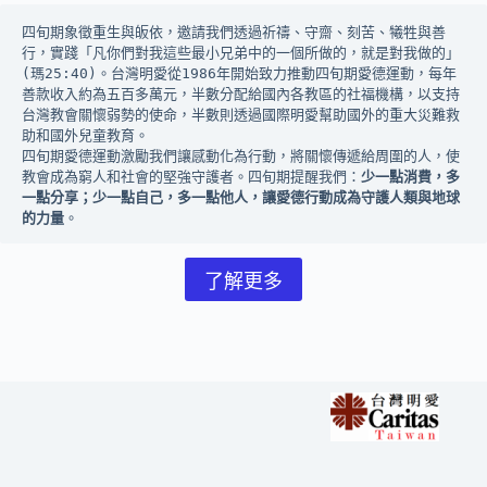
四旬期象徵重生與皈依，邀請我們透過祈禱、守齋、刻苦、犧牲與善
行，實踐「凡你們對我這些最小兄弟中的一個所做的，就是對我做的」
(瑪25:40)。台灣明愛從1986年開始致力推動四旬期愛德運動，每年
善款收入約為五百多萬元，半數分配給國內各教區的社福機構，以支持
台灣教會關懷弱勢的使命，半數則透過國際明愛幫助國外的重大災難救
助和國外兒童教育。
四旬期愛德運動激勵我們讓感動化為行動，將關懷傳遞給周圍的人，使
教會成為窮人和社會的堅強守護者。四旬期提醒我們：
少一點消費，多
一點分享；少一點自己，多一點他人，讓愛德行動成為守護人類與地球
的力量
。
了解更多