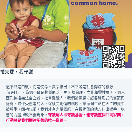
祂先愛，我守護
這不只是口號，而是使命。教宗指出「不平等是社會弊病的根源
(#94)」，貧窮不僅是物質匱乏，更涵蓋倫理、文化和靈性層面，窮人
面孔包括無法自立者、社會邊緣人，我們被邀請守護各種形式的貧窮與
脆弱，陪伴受壓迫的人，保護受創傷的環境，讓每個生命在天主的愛中
被尊重。因祂先愛，我們才有力量回應，在最脆弱的地方伸出援手，以
善的力量摧毀不義現象。
守護窮人即守護基督，也守護整個共同家園，
行動將是我們通往聖德的唯一道路
。