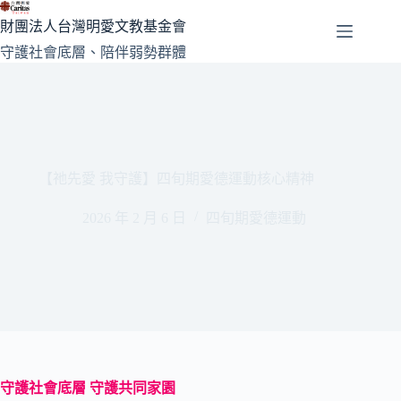
跳
財團法人台灣明愛文教基金會
至
守護社會底層、陪伴弱勢群體
主
要
內
容
【祂先愛 我守護】四旬期愛德運動核心精神
2026 年 2 月 6 日
四旬期愛德運動
守護社會底層 守護共同家園